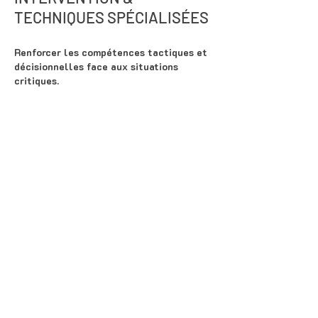
TECHNIQUES SPÉCIALISÉES
Renforcer les compétences tactiques et
décisionnelles face aux situations
critiques.
Domaines couverts :
Gestion des conflits dégradés et
intervention sous contrainte
Usage maîtrisé des moyens de coercition
et cadre légal
Secours Tactique et Opérationnel en
contexte hostile
Techniques opérationnelles en milieu clos
(bâtiment, véhicule) CQB/VCQB
Accès réservé aux professionnels du
secteur, sur justificatif.
Consultez le catalogue des formations
professionnelles